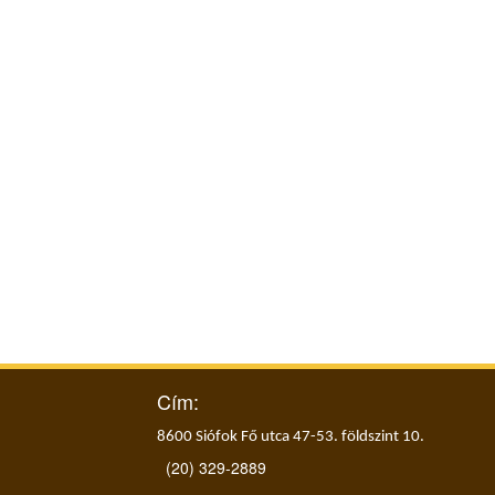
Cím:
8600 Siófok Fő utca 47-53. földszint 10.
(20) 329-2889